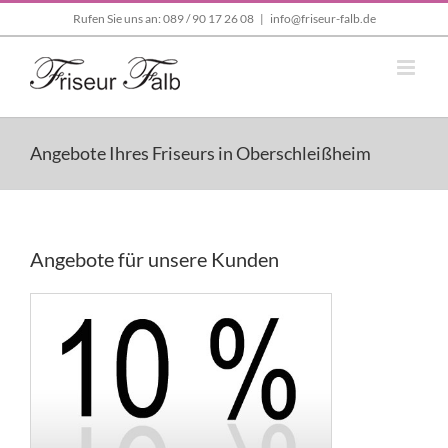
Zum
Rufen Sie uns an: 089 / 90 17 26 08
|
info@friseur-falb.de
Inhalt
springen
Angebote Ihres Friseurs in Oberschleißheim
Angebote für unsere Kunden