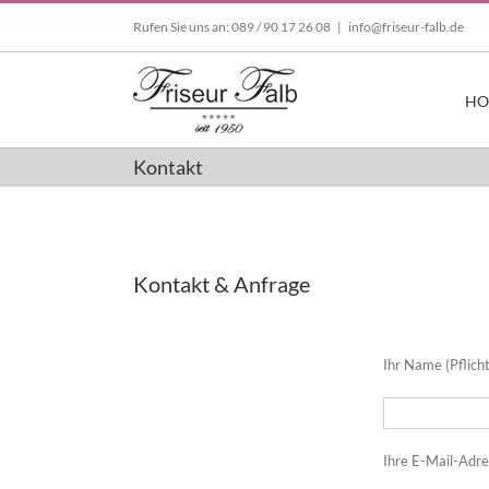
Zum
Rufen Sie uns an: 089 / 90 17 26 08
|
info@friseur-falb.de
Inhalt
springen
HO
Kontakt
Kontakt & Anfrage
Ihr Name (Pflicht
Ihre E-Mail-Adres