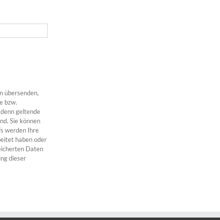
on übersenden,
e bzw.
 denn geltende
ind. Sie können
ufs werden Ihre
eitet haben oder
peicherten Daten
ng dieser