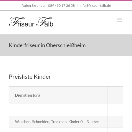
Zum
Rufen Sie uns an: 089 / 90 17 26 08
|
info@friseur-falb.de
Inhalt
springen
Kinderfriseur in Oberschleißheim
Preisliste Kinder
Dienstleistung
Jun
Waschen, Schneiden, Trocknen, Kinder 0 – 3 Jahre
15,0