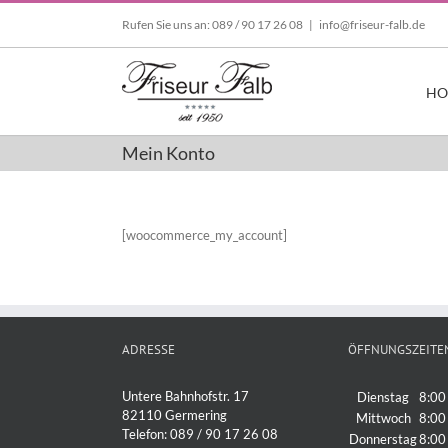
Zum
Rufen Sie uns an: 089 / 90 17 26 08
|
info@friseur-falb.de
Inhalt
springen
HO
Mein Konto
[woocommerce_my_account]
ADRESSE
ÖFFNUNGSZEITE
Untere Bahnhofstr. 17
Dienstag
8:00
82110 Germering
Mittwoch
8:00
Telefon: 089 / 90 17 26 08
Donnerstag
8:00