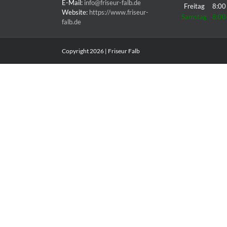
E-Mail:
info@friseur-falb.de
Freitag
8:00
Website:
https://www.friseur-
Samstag
8:00
falb.de
Copyright
2026 | Friseur Falb